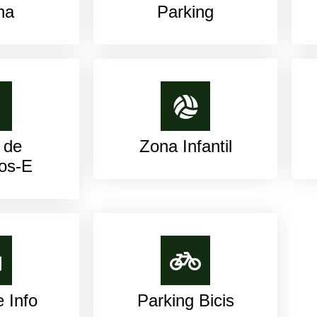
na
Parking
 de
Zona Infantil
os-E
 Info
Parking Bicis