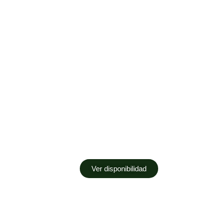
Habitación Individual 
zación
Cama 1,80. TV pantalla plana. Bañera. Secado
individual. Caja fuerte. Vistas patio interior. 
Ver disponibilidad