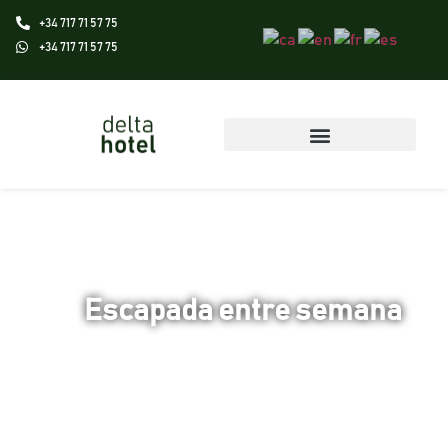
+34 717 71 57 75
+34 717 71 57 75
Escapada entre semana
¿Quieres alejarte de la rutina diaria y vivir
unos días en una atmósfera relajante?