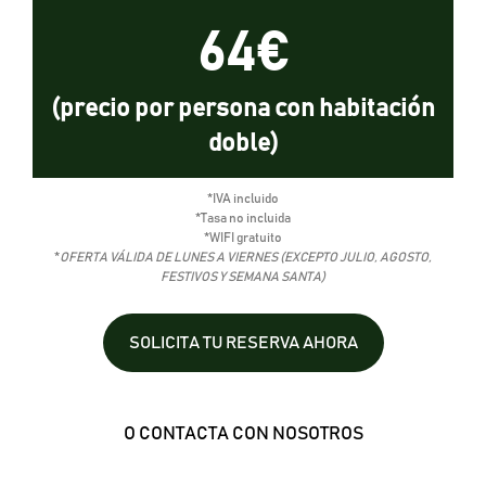
64€
(precio por persona con habitación
doble)
*IVA incluido
*Tasa no incluida
*WIFI gratuito
*
OFERTA VÁLIDA DE LUNES A VIERNES (EXCEPTO JULIO, AGOSTO,
FESTIVOS Y SEMANA SANTA)
check
prices
&
SOLICITA TU RESERVA AHORA
features
of
fendi
105419
O CONTACTA CON NOSOTROS
fashion
hoodie
online.rolex