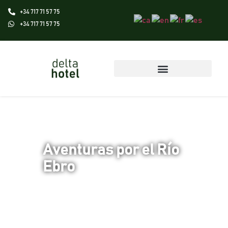
+34 717 71 57 75
+34 717 71 57 75
Aventuras por el Río
Ebro
Disfruta de la desembocadura del río Ebro
con una ruta combinada de bicicleta y kayak