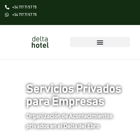
+34 717 71 57 75
+34 717 71 57 75
Servicios Privados
para Empresas
Organización de Acontecimientos
privados en el Delta del Ebro