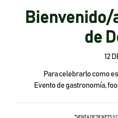
Bienvenido/a
de D
12 D
Para celebrarlo como e
Evento de gastronomía, foo
*VENTA DE TICKETS Y